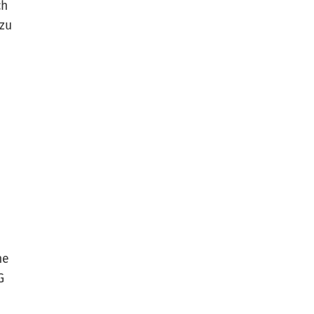
ch
 zu
n
ne
G